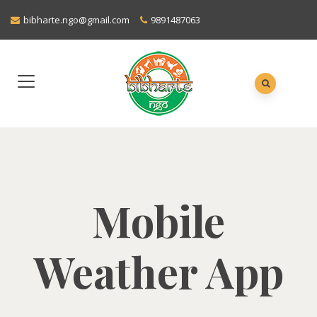
bibharte.ngo@gmail.com
9891487063
Mobile
Weather App