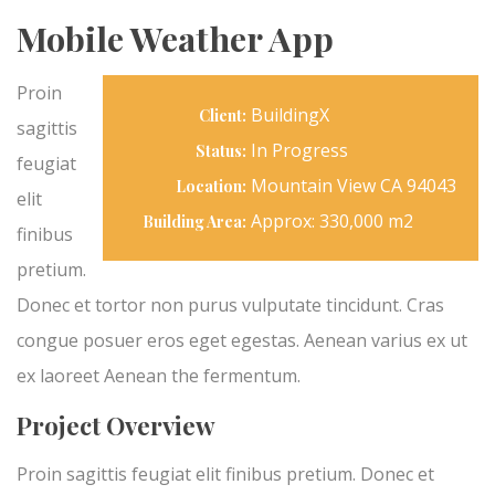
Mobile Weather App
Proin
BuildingX
Client:
sagittis
In Progress
Status:
feugiat
Mountain View CA 94043
Location:
elit
Approx: 330,000 m2
Building Area:
finibus
pretium.
Donec et tortor non purus vulputate tincidunt. Cras
congue posuer eros eget egestas. Aenean varius ex ut
ex laoreet Aenean the fermentum.
Project Overview
Proin sagittis feugiat elit finibus pretium. Donec et